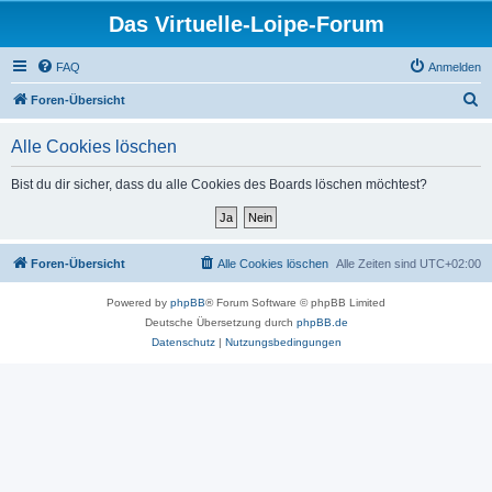
Das Virtuelle-Loipe-Forum
FAQ
Anmelden
S
Foren-Übersicht
u
Alle Cookies löschen
c
h
Bist du dir sicher, dass du alle Cookies des Boards löschen möchtest?
e
Foren-Übersicht
Alle Cookies löschen
Alle Zeiten sind
UTC+02:00
Powered by
phpBB
® Forum Software © phpBB Limited
Deutsche Übersetzung durch
phpBB.de
Datenschutz
|
Nutzungsbedingungen