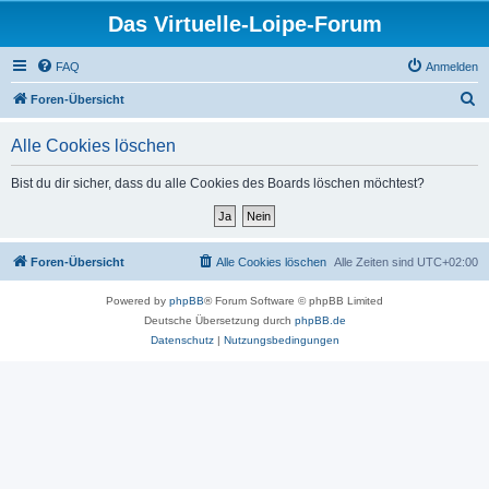
Das Virtuelle-Loipe-Forum
FAQ
Anmelden
S
Foren-Übersicht
u
Alle Cookies löschen
c
h
Bist du dir sicher, dass du alle Cookies des Boards löschen möchtest?
e
Foren-Übersicht
Alle Cookies löschen
Alle Zeiten sind
UTC+02:00
Powered by
phpBB
® Forum Software © phpBB Limited
Deutsche Übersetzung durch
phpBB.de
Datenschutz
|
Nutzungsbedingungen