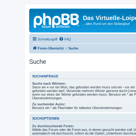
Das Virtuelle-Loi
.. alles Rund um den Skilanglauf
Schnellzugriff
FAQ
Foren-Übersicht
Suche
Suche
SUCHANFRAGE
Suche nach Wörtern:
Setze ein
+
vor ein Wort, das gefunden werden muss und ein
-
vor ein 
gefunden werden darf. Verwende mehrere Wörter getrennt durch
|
inne
wenn nur eines der Wörter gefunden werden muss. Benutze ein * als Pla
Übereinstimmungen.
Zu suchender Autor:
Benutze ein * als Platzhalter für teilweise Übereinstimmungen.
SUCHOPTIONEN
Zu durchsuchende Foren:
Wähle das Forum oder die Foren aus, in denen gesucht werden soll. 
automatisch mit durchsucht, sofern du die Option „Unterforen durchsu