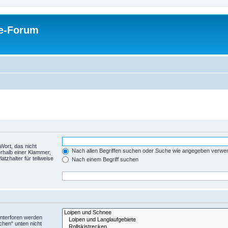
pe-Forum
Wort, das nicht
Nach allen Begriffen suchen oder Suche wie angegeben verwe
rhalb einer Klammer,
tzhalter für teilweise
Nach einem Begriff suchen
Unterforen werden
chen“ unten nicht