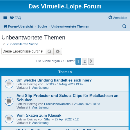
Das Virtuelle-Loipe-Forum
FAQ
Anmelden
S
Foren-Übersicht
Suche
Unbeantwortete Themen
u
Unbeantwortete Themen
c
Zur erweiterten Suche
h
Suche
Erweiterte Suche
e
1
2
Nächste
Die Suche ergab 77 Treffer
Themen
Um welche Bindung handelt es sich hier?
Letzter Beitrag von
Tom03
«
16 Aug 2023 19:42
Verfasst in
Ausrüstung
Anti-Slip-Protector und Schutz-Clips für Metallachsen an
Schuhen
Letzter Beitrag von
FroehlicheRadlerin
«
28 Jan 2023 10:38
Verfasst in
Ausrüstung
Vom Skaten zum Klassik
Letzter Beitrag von
Stfan
«
27 Apr 2022 7:12
Verfasst in
Ausrüstung