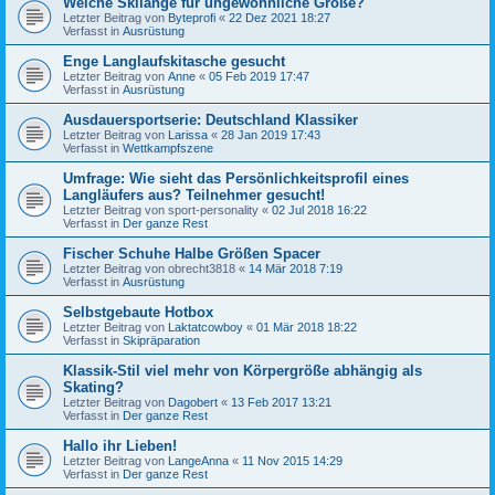
Welche Skilänge für ungewöhnliche Größe?
Letzter Beitrag von
Byteprofi
«
22 Dez 2021 18:27
Verfasst in
Ausrüstung
Enge Langlaufskitasche gesucht
Letzter Beitrag von
Anne
«
05 Feb 2019 17:47
Verfasst in
Ausrüstung
Ausdauersportserie: Deutschland Klassiker
Letzter Beitrag von
Larissa
«
28 Jan 2019 17:43
Verfasst in
Wettkampfszene
Umfrage: Wie sieht das Persönlichkeitsprofil eines
Langläufers aus? Teilnehmer gesucht!
Letzter Beitrag von
sport-personality
«
02 Jul 2018 16:22
Verfasst in
Der ganze Rest
Fischer Schuhe Halbe Größen Spacer
Letzter Beitrag von
obrecht3818
«
14 Mär 2018 7:19
Verfasst in
Ausrüstung
Selbstgebaute Hotbox
Letzter Beitrag von
Laktatcowboy
«
01 Mär 2018 18:22
Verfasst in
Skipräparation
Klassik-Stil viel mehr von Körpergröße abhängig als
Skating?
Letzter Beitrag von
Dagobert
«
13 Feb 2017 13:21
Verfasst in
Der ganze Rest
Hallo ihr Lieben!
Letzter Beitrag von
LangeAnna
«
11 Nov 2015 14:29
Verfasst in
Der ganze Rest