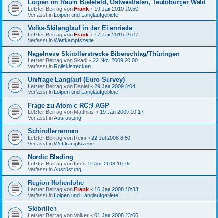
Loipen im Raum Bielefeld, Ostwestfalen, Teutoburger Wald
Letzter Beitrag von
Frank
«
19 Jan 2010 10:50
Verfasst in
Loipen und Langlaufgebiete
Volks-Skilanglauf in der Eilenriede
Letzter Beitrag von
Frank
«
17 Jan 2010 19:07
Verfasst in
Wettkampfszene
Nagelneue Skirollerstrecke Biberschlag/Thüringen
Letzter Beitrag von
Skadi
«
22 Nov 2009 20:00
Verfasst in
Rollskistrecken
Umfrage Langlauf (Euro Survey)
Letzter Beitrag von
Daniel
«
29 Jan 2009 8:04
Verfasst in
Loipen und Langlaufgebiete
Frage zu Atomic RC:9 AGP
Letzter Beitrag von
Matthias
«
19 Jan 2009 10:17
Verfasst in
Ausrüstung
Schirollerrennen
Letzter Beitrag von
Reini
«
22 Jul 2008 8:50
Verfasst in
Wettkampfszene
Nordic Blading
Letzter Beitrag von
Ich
«
19 Apr 2008 19:15
Verfasst in
Ausrüstung
Region Hohenlohe
Letzter Beitrag von
Frank
«
16 Jan 2008 10:33
Verfasst in
Loipen und Langlaufgebiete
Skibrillen
Letzter Beitrag von
Volker
«
01 Jan 2008 23:06