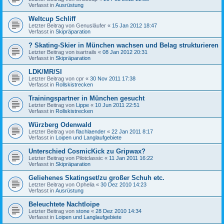
Verfasst in
Ausrüstung
Weltcup Schliff
Letzter Beitrag von
Genusläufer
«
15 Jan 2012 18:47
Verfasst in
Skipräparation
? Skating-Skier in München wachsen und Belag strukturieren
Letzter Beitrag von
isartrails
«
08 Jan 2012 20:31
Verfasst in
Skipräparation
LDK/MR/SI
Letzter Beitrag von
cpr
«
30 Nov 2011 17:38
Verfasst in
Rollskistrecken
Trainingspartner in München gesucht
Letzter Beitrag von
Lippe
«
10 Jun 2011 22:51
Verfasst in
Rollskistrecken
Würzberg Odenwald
Letzter Beitrag von
flachlaender
«
22 Jan 2011 8:17
Verfasst in
Loipen und Langlaufgebiete
Unterschied CosmicKick zu Gripwax?
Letzter Beitrag von
Pilotclassic
«
11 Jan 2011 16:22
Verfasst in
Skipräparation
Geliehenes Skatingset/zu großer Schuh etc.
Letzter Beitrag von
Ophelia
«
30 Dez 2010 14:23
Verfasst in
Ausrüstung
Beleuchtete Nachtloipe
Letzter Beitrag von
stone
«
28 Dez 2010 14:34
Verfasst in
Loipen und Langlaufgebiete