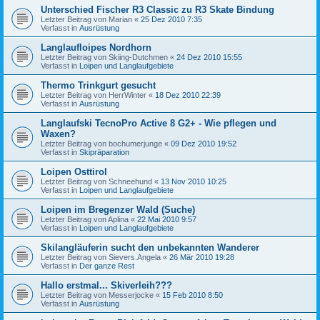
Unterschied Fischer R3 Classic zu R3 Skate Bindung
Letzter Beitrag von
Marian
«
25 Dez 2010 7:35
Verfasst in
Ausrüstung
Langlaufloipes Nordhorn
Letzter Beitrag von
Skiing-Dutchmen
«
24 Dez 2010 15:55
Verfasst in
Loipen und Langlaufgebiete
Thermo Trinkgurt gesucht
Letzter Beitrag von
HerrWinter
«
18 Dez 2010 22:39
Verfasst in
Ausrüstung
Langlaufski TecnoPro Active 8 G2+ - Wie pflegen und
Waxen?
Letzter Beitrag von
bochumerjunge
«
09 Dez 2010 19:52
Verfasst in
Skipräparation
Loipen Osttirol
Letzter Beitrag von
Schneehund
«
13 Nov 2010 10:25
Verfasst in
Loipen und Langlaufgebiete
Loipen im Bregenzer Wald (Suche)
Letzter Beitrag von
Aplina
«
22 Mai 2010 9:57
Verfasst in
Loipen und Langlaufgebiete
Skilangläuferin sucht den unbekannten Wanderer
Letzter Beitrag von
Sievers.Angela
«
26 Mär 2010 19:28
Verfasst in
Der ganze Rest
Hallo erstmal... Skiverleih???
Letzter Beitrag von
Messerjocke
«
15 Feb 2010 8:50
Verfasst in
Ausrüstung