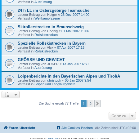
Verfasst in
Ausrüstung
24 h LL im Osterzgebirge Teamsuche
Letzter Beitrag von
Holger
«
23 Dez 2007 14:00
Verfasst in
Wettkampfszene
Skirollerstrecken in Braunschweig
Letzter Beitrag von
Coenig
«
01 Mai 2007 19:06
Verfasst in
Rollskistrecken
Spezielle Rollskistrecken in Bayern
Letzter Beitrag von
Alex
«
07 Apr 2007 17:13
Verfasst in
Rollskistrecken
GRÖSSE UND GEWICHT
Letzter Beitrag von
JOKER
«
13 Jan 2007 6:50
Verfasst in
Ausrüstung
Loipenberichte in den Bayerischen Alpen und Tirol/A
Letzter Beitrag von
christoph
«
05 Jan 2007 9:54
Verfasst in
Loipen und Langlaufgebiete
1
2
Nächste
Die Suche ergab 77 Treffer
Gehe zu
Foren-Übersicht
Alle Cookies löschen
Alle Zeiten sind
UTC+02:00
Powered by
phpBB
® Forum Software © phpBB Limited