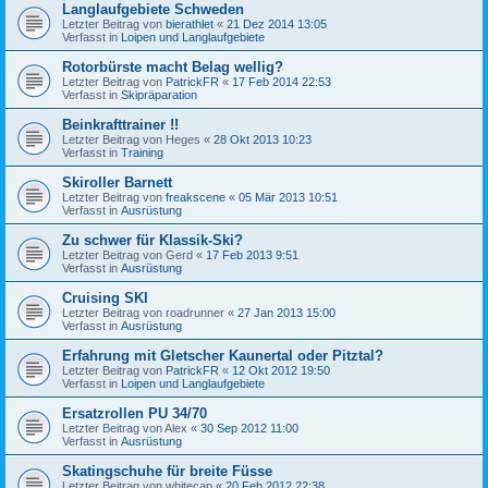
Langlaufgebiete Schweden
Letzter Beitrag von
bierathlet
«
21 Dez 2014 13:05
Verfasst in
Loipen und Langlaufgebiete
Rotorbürste macht Belag wellig?
Letzter Beitrag von
PatrickFR
«
17 Feb 2014 22:53
Verfasst in
Skipräparation
Beinkrafttrainer !!
Letzter Beitrag von
Heges
«
28 Okt 2013 10:23
Verfasst in
Training
Skiroller Barnett
Letzter Beitrag von
freakscene
«
05 Mär 2013 10:51
Verfasst in
Ausrüstung
Zu schwer für Klassik-Ski?
Letzter Beitrag von
Gerd
«
17 Feb 2013 9:51
Verfasst in
Ausrüstung
Cruising SKI
Letzter Beitrag von
roadrunner
«
27 Jan 2013 15:00
Verfasst in
Ausrüstung
Erfahrung mit Gletscher Kaunertal oder Pitztal?
Letzter Beitrag von
PatrickFR
«
12 Okt 2012 19:50
Verfasst in
Loipen und Langlaufgebiete
Ersatzrollen PU 34/70
Letzter Beitrag von
Alex
«
30 Sep 2012 11:00
Verfasst in
Ausrüstung
Skatingschuhe für breite Füsse
Letzter Beitrag von
whitecap
«
20 Feb 2012 22:38