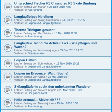
Unterschied Fischer R3 Classic zu R3 Skate Bindung
Letzter Beitrag von
Marian
«
25 Dez 2010 7:35
Verfasst in
Ausrüstung
Langlaufloipes Nordhorn
Letzter Beitrag von
Skiing-Dutchmen
«
24 Dez 2010 15:55
Verfasst in
Loipen und Langlaufgebiete
Thermo Trinkgurt gesucht
Letzter Beitrag von
HerrWinter
«
18 Dez 2010 22:39
Verfasst in
Ausrüstung
Langlaufski TecnoPro Active 8 G2+ - Wie pflegen und
Waxen?
Letzter Beitrag von
bochumerjunge
«
09 Dez 2010 19:52
Verfasst in
Skipräparation
Loipen Osttirol
Letzter Beitrag von
Schneehund
«
13 Nov 2010 10:25
Verfasst in
Loipen und Langlaufgebiete
Loipen im Bregenzer Wald (Suche)
Letzter Beitrag von
Aplina
«
22 Mai 2010 9:57
Verfasst in
Loipen und Langlaufgebiete
Skilangläuferin sucht den unbekannten Wanderer
Letzter Beitrag von
Sievers.Angela
«
26 Mär 2010 19:28
Verfasst in
Der ganze Rest
Hallo erstmal... Skiverleih???
Letzter Beitrag von
Messerjocke
«
15 Feb 2010 8:50
Verfasst in
Ausrüstung