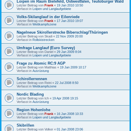
Loipen im Raum Bielefeld, Ostwestfalen, Teutoburger Wald
Letzter Beitrag von
Frank
«
19 Jan 2010 10:50
Verfasst in
Loipen und Langlaufgebiete
Volks-Skilanglauf in der Eilenriede
Letzter Beitrag von
Frank
«
17 Jan 2010 19:07
Verfasst in
Wettkampfszene
Nagelneue Skirollerstrecke Biberschlag/Thüringen
Letzter Beitrag von
Skadi
«
22 Nov 2009 20:00
Verfasst in
Rollskistrecken
Umfrage Langlauf (Euro Survey)
Letzter Beitrag von
Daniel
«
29 Jan 2009 8:04
Verfasst in
Loipen und Langlaufgebiete
Frage zu Atomic RC:9 AGP
Letzter Beitrag von
Matthias
«
19 Jan 2009 10:17
Verfasst in
Ausrüstung
Schirollerrennen
Letzter Beitrag von
Reini
«
22 Jul 2008 8:50
Verfasst in
Wettkampfszene
Nordic Blading
Letzter Beitrag von
Ich
«
19 Apr 2008 19:15
Verfasst in
Ausrüstung
Region Hohenlohe
Letzter Beitrag von
Frank
«
16 Jan 2008 10:33
Verfasst in
Loipen und Langlaufgebiete
Skibrillen
Letzter Beitrag von
Volker
«
01 Jan 2008 23:06