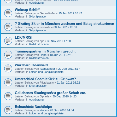
Verfasst in
Ausrüstung
Weltcup Schliff
Letzter Beitrag von
Genusläufer
«
15 Jan 2012 18:47
Verfasst in
Skipräparation
? Skating-Skier in München wachsen und Belag strukturieren
Letzter Beitrag von
isartrails
«
08 Jan 2012 20:31
Verfasst in
Skipräparation
LDK/MR/SI
Letzter Beitrag von
cpr
«
30 Nov 2011 17:38
Verfasst in
Rollskistrecken
Trainingspartner in München gesucht
Letzter Beitrag von
Lippe
«
10 Jun 2011 22:51
Verfasst in
Rollskistrecken
Würzberg Odenwald
Letzter Beitrag von
flachlaender
«
22 Jan 2011 8:17
Verfasst in
Loipen und Langlaufgebiete
Unterschied CosmicKick zu Gripwax?
Letzter Beitrag von
Pilotclassic
«
11 Jan 2011 16:22
Verfasst in
Skipräparation
Geliehenes Skatingset/zu großer Schuh etc.
Letzter Beitrag von
Ophelia
«
30 Dez 2010 14:23
Verfasst in
Ausrüstung
Beleuchtete Nachtloipe
Letzter Beitrag von
stone
«
28 Dez 2010 14:34
Verfasst in
Loipen und Langlaufgebiete