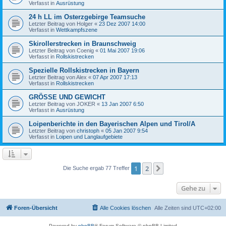
Verfasst in
Ausrüstung
24 h LL im Osterzgebirge Teamsuche
Letzter Beitrag von
Holger
«
23 Dez 2007 14:00
Verfasst in
Wettkampfszene
Skirollerstrecken in Braunschweig
Letzter Beitrag von
Coenig
«
01 Mai 2007 19:06
Verfasst in
Rollskistrecken
Spezielle Rollskistrecken in Bayern
Letzter Beitrag von
Alex
«
07 Apr 2007 17:13
Verfasst in
Rollskistrecken
GRÖSSE UND GEWICHT
Letzter Beitrag von
JOKER
«
13 Jan 2007 6:50
Verfasst in
Ausrüstung
Loipenberichte in den Bayerischen Alpen und Tirol/A
Letzter Beitrag von
christoph
«
05 Jan 2007 9:54
Verfasst in
Loipen und Langlaufgebiete
1
2
Nächste
Die Suche ergab 77 Treffer
Gehe zu
Foren-Übersicht
Alle Cookies löschen
Alle Zeiten sind
UTC+02:00
Powered by
phpBB
® Forum Software © phpBB Limited