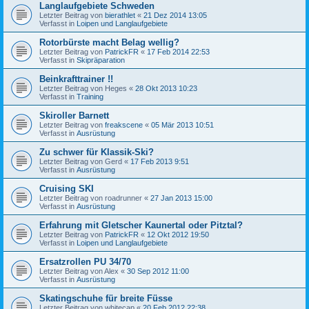
Langlaufgebiete Schweden
Letzter Beitrag von
bierathlet
«
21 Dez 2014 13:05
Verfasst in
Loipen und Langlaufgebiete
Rotorbürste macht Belag wellig?
Letzter Beitrag von
PatrickFR
«
17 Feb 2014 22:53
Verfasst in
Skipräparation
Beinkrafttrainer !!
Letzter Beitrag von
Heges
«
28 Okt 2013 10:23
Verfasst in
Training
Skiroller Barnett
Letzter Beitrag von
freakscene
«
05 Mär 2013 10:51
Verfasst in
Ausrüstung
Zu schwer für Klassik-Ski?
Letzter Beitrag von
Gerd
«
17 Feb 2013 9:51
Verfasst in
Ausrüstung
Cruising SKI
Letzter Beitrag von
roadrunner
«
27 Jan 2013 15:00
Verfasst in
Ausrüstung
Erfahrung mit Gletscher Kaunertal oder Pitztal?
Letzter Beitrag von
PatrickFR
«
12 Okt 2012 19:50
Verfasst in
Loipen und Langlaufgebiete
Ersatzrollen PU 34/70
Letzter Beitrag von
Alex
«
30 Sep 2012 11:00
Verfasst in
Ausrüstung
Skatingschuhe für breite Füsse
Letzter Beitrag von
whitecap
«
20 Feb 2012 22:38