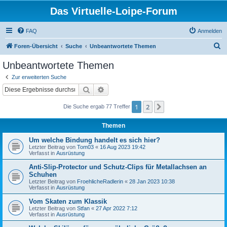
Das Virtuelle-Loipe-Forum
FAQ
Anmelden
S
Foren-Übersicht
Suche
Unbeantwortete Themen
u
Unbeantwortete Themen
c
Zur erweiterten Suche
h
Suche
Erweiterte Suche
e
1
2
Nächste
Die Suche ergab 77 Treffer
Themen
Um welche Bindung handelt es sich hier?
Letzter Beitrag von
Tom03
«
16 Aug 2023 19:42
Verfasst in
Ausrüstung
Anti-Slip-Protector und Schutz-Clips für Metallachsen an
Schuhen
Letzter Beitrag von
FroehlicheRadlerin
«
28 Jan 2023 10:38
Verfasst in
Ausrüstung
Vom Skaten zum Klassik
Letzter Beitrag von
Stfan
«
27 Apr 2022 7:12
Verfasst in
Ausrüstung