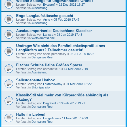
Welche Skilänge für ungewöhnliche Größe?
Letzter Beitrag von
Byteprofi
«
22 Dez 2021 18:27
Verfasst in
Ausrüstung
Enge Langlaufskitasche gesucht
Letzter Beitrag von
Anne
«
05 Feb 2019 17:47
Verfasst in
Ausrüstung
Ausdauersportserie: Deutschland Klassiker
Letzter Beitrag von
Larissa
«
28 Jan 2019 17:43
Verfasst in
Wettkampfszene
Umfrage: Wie sieht das Persönlichkeitsprofil eines
Langläufers aus? Teilnehmer gesucht!
Letzter Beitrag von
sport-personality
«
02 Jul 2018 16:22
Verfasst in
Der ganze Rest
Fischer Schuhe Halbe Größen Spacer
Letzter Beitrag von
obrecht3818
«
14 Mär 2018 7:19
Verfasst in
Ausrüstung
Selbstgebaute Hotbox
Letzter Beitrag von
Laktatcowboy
«
01 Mär 2018 18:22
Verfasst in
Skipräparation
Klassik-Stil viel mehr von Körpergröße abhängig als
Skating?
Letzter Beitrag von
Dagobert
«
13 Feb 2017 13:21
Verfasst in
Der ganze Rest
Hallo ihr Lieben!
Letzter Beitrag von
LangeAnna
«
11 Nov 2015 14:29
Verfasst in
Der ganze Rest