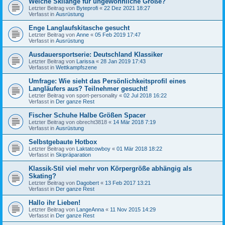
Welche Skilänge für ungewöhnliche Größe?
Letzter Beitrag von
Byteprofi
«
22 Dez 2021 18:27
Verfasst in
Ausrüstung
Enge Langlaufskitasche gesucht
Letzter Beitrag von
Anne
«
05 Feb 2019 17:47
Verfasst in
Ausrüstung
Ausdauersportserie: Deutschland Klassiker
Letzter Beitrag von
Larissa
«
28 Jan 2019 17:43
Verfasst in
Wettkampfszene
Umfrage: Wie sieht das Persönlichkeitsprofil eines
Langläufers aus? Teilnehmer gesucht!
Letzter Beitrag von
sport-personality
«
02 Jul 2018 16:22
Verfasst in
Der ganze Rest
Fischer Schuhe Halbe Größen Spacer
Letzter Beitrag von
obrecht3818
«
14 Mär 2018 7:19
Verfasst in
Ausrüstung
Selbstgebaute Hotbox
Letzter Beitrag von
Laktatcowboy
«
01 Mär 2018 18:22
Verfasst in
Skipräparation
Klassik-Stil viel mehr von Körpergröße abhängig als
Skating?
Letzter Beitrag von
Dagobert
«
13 Feb 2017 13:21
Verfasst in
Der ganze Rest
Hallo ihr Lieben!
Letzter Beitrag von
LangeAnna
«
11 Nov 2015 14:29
Verfasst in
Der ganze Rest