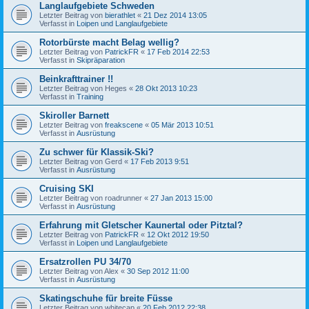
Langlaufgebiete Schweden
Letzter Beitrag von
bierathlet
«
21 Dez 2014 13:05
Verfasst in
Loipen und Langlaufgebiete
Rotorbürste macht Belag wellig?
Letzter Beitrag von
PatrickFR
«
17 Feb 2014 22:53
Verfasst in
Skipräparation
Beinkrafttrainer !!
Letzter Beitrag von
Heges
«
28 Okt 2013 10:23
Verfasst in
Training
Skiroller Barnett
Letzter Beitrag von
freakscene
«
05 Mär 2013 10:51
Verfasst in
Ausrüstung
Zu schwer für Klassik-Ski?
Letzter Beitrag von
Gerd
«
17 Feb 2013 9:51
Verfasst in
Ausrüstung
Cruising SKI
Letzter Beitrag von
roadrunner
«
27 Jan 2013 15:00
Verfasst in
Ausrüstung
Erfahrung mit Gletscher Kaunertal oder Pitztal?
Letzter Beitrag von
PatrickFR
«
12 Okt 2012 19:50
Verfasst in
Loipen und Langlaufgebiete
Ersatzrollen PU 34/70
Letzter Beitrag von
Alex
«
30 Sep 2012 11:00
Verfasst in
Ausrüstung
Skatingschuhe für breite Füsse
Letzter Beitrag von
whitecap
«
20 Feb 2012 22:38