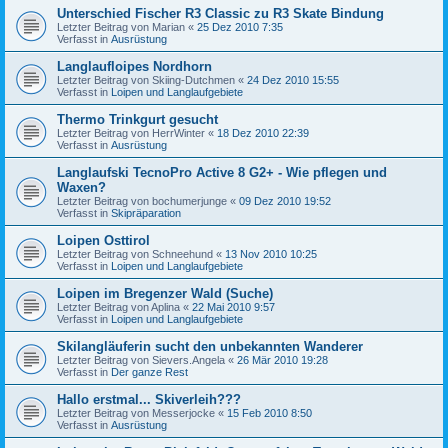
Unterschied Fischer R3 Classic zu R3 Skate Bindung
Letzter Beitrag von
Marian
«
25 Dez 2010 7:35
Verfasst in
Ausrüstung
Langlaufloipes Nordhorn
Letzter Beitrag von
Skiing-Dutchmen
«
24 Dez 2010 15:55
Verfasst in
Loipen und Langlaufgebiete
Thermo Trinkgurt gesucht
Letzter Beitrag von
HerrWinter
«
18 Dez 2010 22:39
Verfasst in
Ausrüstung
Langlaufski TecnoPro Active 8 G2+ - Wie pflegen und
Waxen?
Letzter Beitrag von
bochumerjunge
«
09 Dez 2010 19:52
Verfasst in
Skipräparation
Loipen Osttirol
Letzter Beitrag von
Schneehund
«
13 Nov 2010 10:25
Verfasst in
Loipen und Langlaufgebiete
Loipen im Bregenzer Wald (Suche)
Letzter Beitrag von
Aplina
«
22 Mai 2010 9:57
Verfasst in
Loipen und Langlaufgebiete
Skilangläuferin sucht den unbekannten Wanderer
Letzter Beitrag von
Sievers.Angela
«
26 Mär 2010 19:28
Verfasst in
Der ganze Rest
Hallo erstmal... Skiverleih???
Letzter Beitrag von
Messerjocke
«
15 Feb 2010 8:50
Verfasst in
Ausrüstung