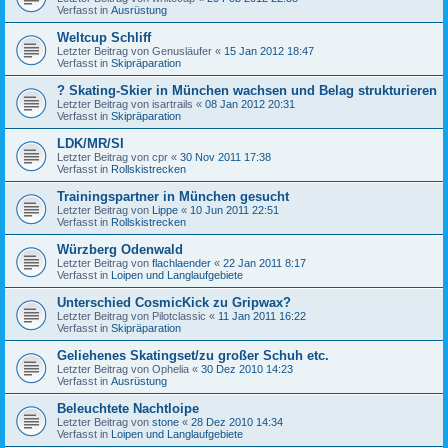
Verfasst in
Ausrüstung
Weltcup Schliff
Letzter Beitrag von
Genusläufer
«
15 Jan 2012 18:47
Verfasst in
Skipräparation
? Skating-Skier in München wachsen und Belag strukturieren
Letzter Beitrag von
isartrails
«
08 Jan 2012 20:31
Verfasst in
Skipräparation
LDK/MR/SI
Letzter Beitrag von
cpr
«
30 Nov 2011 17:38
Verfasst in
Rollskistrecken
Trainingspartner in München gesucht
Letzter Beitrag von
Lippe
«
10 Jun 2011 22:51
Verfasst in
Rollskistrecken
Würzberg Odenwald
Letzter Beitrag von
flachlaender
«
22 Jan 2011 8:17
Verfasst in
Loipen und Langlaufgebiete
Unterschied CosmicKick zu Gripwax?
Letzter Beitrag von
Pilotclassic
«
11 Jan 2011 16:22
Verfasst in
Skipräparation
Geliehenes Skatingset/zu großer Schuh etc.
Letzter Beitrag von
Ophelia
«
30 Dez 2010 14:23
Verfasst in
Ausrüstung
Beleuchtete Nachtloipe
Letzter Beitrag von
stone
«
28 Dez 2010 14:34
Verfasst in
Loipen und Langlaufgebiete