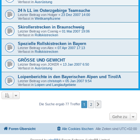
Verfasst in
Ausrüstung
24 h LL im Osterzgebirge Teamsuche
Letzter Beitrag von
Holger
«
23 Dez 2007 14:00
Verfasst in
Wettkampfszene
Skirollerstrecken in Braunschweig
Letzter Beitrag von
Coenig
«
01 Mai 2007 19:06
Verfasst in
Rollskistrecken
Spezielle Rollskistrecken in Bayern
Letzter Beitrag von
Alex
«
07 Apr 2007 17:13
Verfasst in
Rollskistrecken
GRÖSSE UND GEWICHT
Letzter Beitrag von
JOKER
«
13 Jan 2007 6:50
Verfasst in
Ausrüstung
Loipenberichte in den Bayerischen Alpen und Tirol/A
Letzter Beitrag von
christoph
«
05 Jan 2007 9:54
Verfasst in
Loipen und Langlaufgebiete
1
2
Nächste
Die Suche ergab 77 Treffer
Gehe zu
Foren-Übersicht
Alle Cookies löschen
Alle Zeiten sind
UTC+02:00
Powered by
phpBB
® Forum Software © phpBB Limited