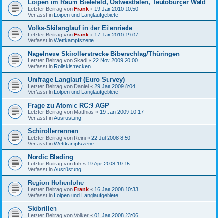
Loipen im Raum Bielefeld, Ostwestfalen, Teutoburger Wald
Letzter Beitrag von
Frank
«
19 Jan 2010 10:50
Verfasst in
Loipen und Langlaufgebiete
Volks-Skilanglauf in der Eilenriede
Letzter Beitrag von
Frank
«
17 Jan 2010 19:07
Verfasst in
Wettkampfszene
Nagelneue Skirollerstrecke Biberschlag/Thüringen
Letzter Beitrag von
Skadi
«
22 Nov 2009 20:00
Verfasst in
Rollskistrecken
Umfrage Langlauf (Euro Survey)
Letzter Beitrag von
Daniel
«
29 Jan 2009 8:04
Verfasst in
Loipen und Langlaufgebiete
Frage zu Atomic RC:9 AGP
Letzter Beitrag von
Matthias
«
19 Jan 2009 10:17
Verfasst in
Ausrüstung
Schirollerrennen
Letzter Beitrag von
Reini
«
22 Jul 2008 8:50
Verfasst in
Wettkampfszene
Nordic Blading
Letzter Beitrag von
Ich
«
19 Apr 2008 19:15
Verfasst in
Ausrüstung
Region Hohenlohe
Letzter Beitrag von
Frank
«
16 Jan 2008 10:33
Verfasst in
Loipen und Langlaufgebiete
Skibrillen
Letzter Beitrag von
Volker
«
01 Jan 2008 23:06