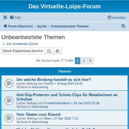
Das Virtuelle-Loipe-Forum
FAQ
Anmelden
S
Foren-Übersicht
Suche
Unbeantwortete Themen
u
Unbeantwortete Themen
c
Zur erweiterten Suche
h
Suche
Erweiterte Suche
e
1
2
Nächste
Die Suche ergab 77 Treffer
Themen
Um welche Bindung handelt es sich hier?
Letzter Beitrag von
Tom03
«
16 Aug 2023 19:42
Verfasst in
Ausrüstung
Anti-Slip-Protector und Schutz-Clips für Metallachsen an
Schuhen
Letzter Beitrag von
FroehlicheRadlerin
«
28 Jan 2023 10:38
Verfasst in
Ausrüstung
Vom Skaten zum Klassik
Letzter Beitrag von
Stfan
«
27 Apr 2022 7:12
Verfasst in
Ausrüstung