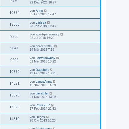
2470
22 Dez 2021 18:27
von
Anne
10374
05 Feb 2019 17:47
von
Larissa
13566
28 Jan 2019 17:43
von
sport-personality
9236
02 Jul 2018 16:22
von
obrecht3818
9847
14 Mär 2018 7:19
von
Laktatcowboy
9292
01 Mär 2018 18:22
von
Dagobert
10379
13 Feb 2017 13:21
von
LangeAnna
14521
11 Nov 2015 14:29
von
bierathlet
15678
21 Dez 2014 13:05
von
PatrickFR
15329
17 Feb 2014 22:53
von
Heges
14519
28 Okt 2013 10:23
von
freakscene