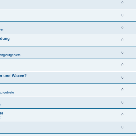
0
0
0
ete
ndung
0
0
anglaufgebiete
0
gen und Waxen?
0
0
aufgebiete
0
e
er
0
t
0