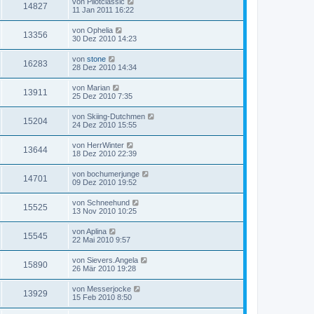
von
Pilotclassic
14827
11 Jan 2011 16:22
von
Ophelia
13356
30 Dez 2010 14:23
von
stone
16283
28 Dez 2010 14:34
von
Marian
13911
25 Dez 2010 7:35
von
Skiing-Dutchmen
15204
24 Dez 2010 15:55
von
HerrWinter
13644
18 Dez 2010 22:39
von
bochumerjunge
14701
09 Dez 2010 19:52
von
Schneehund
15525
13 Nov 2010 10:25
von
Aplina
15545
22 Mai 2010 9:57
von
Sievers.Angela
15890
26 Mär 2010 19:28
von
Messerjocke
13929
15 Feb 2010 8:50