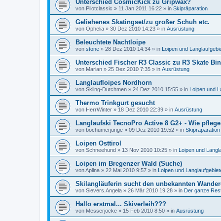
Unterschied CosmicKick zu Gripwax?
von
Pilotclassic
»
11 Jan 2011 16:22
» in
Skipräparation
Geliehenes Skatingset/zu großer Schuh etc.
von
Ophelia
»
30 Dez 2010 14:23
» in
Ausrüstung
Beleuchtete Nachtloipe
von
stone
»
28 Dez 2010 14:34
» in
Loipen und Langlaufgebi
Unterschied Fischer R3 Classic zu R3 Skate Bi
von
Marian
»
25 Dez 2010 7:35
» in
Ausrüstung
Langlaufloipes Nordhorn
von
Skiing-Dutchmen
»
24 Dez 2010 15:55
» in
Loipen und L
Thermo Trinkgurt gesucht
von
HerrWinter
»
18 Dez 2010 22:39
» in
Ausrüstung
Langlaufski TecnoPro Active 8 G2+ - Wie pfle
von
bochumerjunge
»
09 Dez 2010 19:52
» in
Skipräparation
Loipen Osttirol
von
Schneehund
»
13 Nov 2010 10:25
» in
Loipen und Langl
Loipen im Bregenzer Wald (Suche)
von
Aplina
»
22 Mai 2010 9:57
» in
Loipen und Langlaufgebiet
Skilangläuferin sucht den unbekannten Wander
von
Sievers.Angela
»
26 Mär 2010 19:28
» in
Der ganze Res
Hallo erstmal... Skiverleih???
von
Messerjocke
»
15 Feb 2010 8:50
» in
Ausrüstung