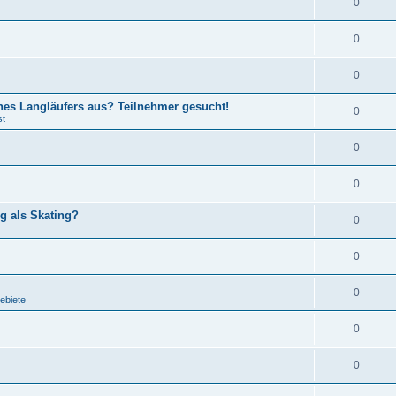
0
0
0
ines Langläufers aus? Teilnehmer gesucht!
0
st
0
0
g als Skating?
0
0
0
ebiete
0
0