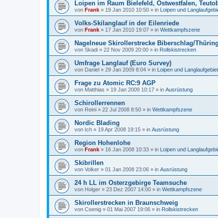
Loipen im Raum Bielefeld, Ostwestfalen, Teuto
von
Frank
»
19 Jan 2010 10:50
» in
Loipen und Langlaufgebi
Volks-Skilanglauf in der Eilenriede
von
Frank
»
17 Jan 2010 19:07
» in
Wettkampfszene
Nagelneue Skirollerstrecke Biberschlag/Thürin
von
Skadi
»
22 Nov 2009 20:00
» in
Rollskistrecken
Umfrage Langlauf (Euro Survey)
von
Daniel
»
29 Jan 2009 8:04
» in
Loipen und Langlaufgebie
Frage zu Atomic RC:9 AGP
von
Matthias
»
19 Jan 2009 10:17
» in
Ausrüstung
Schirollerrennen
von
Reini
»
22 Jul 2008 8:50
» in
Wettkampfszene
Nordic Blading
von
Ich
»
19 Apr 2008 19:15
» in
Ausrüstung
Region Hohenlohe
von
Frank
»
16 Jan 2008 10:33
» in
Loipen und Langlaufgebi
Skibrillen
von
Volker
»
01 Jan 2008 23:06
» in
Ausrüstung
24 h LL im Osterzgebirge Teamsuche
von
Holger
»
23 Dez 2007 14:00
» in
Wettkampfszene
Skirollerstrecken in Braunschweig
von
Coenig
»
01 Mai 2007 19:06
» in
Rollskistrecken