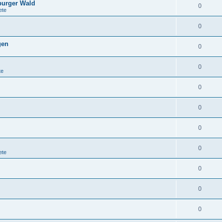
burger Wald
0
ete
0
gen
0
0
te
0
0
0
0
ete
0
0
0