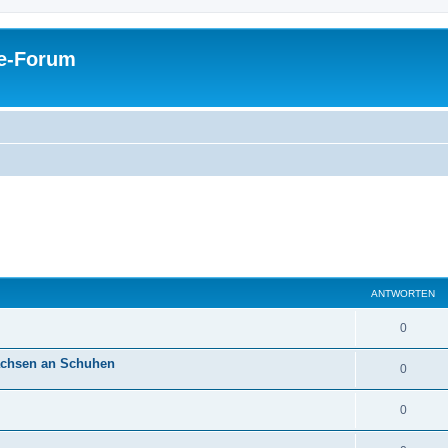
pe-Forum
ANTWORTEN
0
lachsen an Schuhen
0
0