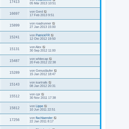
17413
05 Mär 2013 10:51
von
Gerd
16697
17 Feb 2013 9:51
von
roadrunner
15899
27 Jan 2013 15:00
von
PatrickFR
15241
12 Okt 2012 19:50
von
Alex
15131
30 Sep 2012 11:00
von
whitecap
15487
20 Feb 2012 22:38
von
Genusläufer
15289
15 Jan 2012 18:47
von
isartrails
15143
08 Jan 2012 20:31
von
cpr
15512
30 Nov 2011 17:38
von
Lippe
15812
10 Jun 2011 22:51
von
flachlaender
17256
22 Jan 2011 8:17