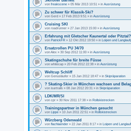
Skiroller Barnett
von
freakscene
»
05 Mär 2013 10:51
» in
Ausrüstung
Zu schwer für Klassik-Ski?
von
Gerd
»
17 Feb 2013 9:51
» in
Ausrüstung
Cruising SKI
von
roadrunner
»
27 Jan 2013 15:00
» in
Ausrüstung
Erfahrung mit Gletscher Kaunertal oder Pitztal?
von
PatrickFR
»
12 Okt 2012 19:50
» in
Loipen und Langlauf
Ersatzrollen PU 34/70
von
Alex
»
30 Sep 2012 11:00
» in
Ausrüstung
Skatingschuhe für breite Füsse
von
whitecap
»
20 Feb 2012 22:38
» in
Ausrüstung
Weltcup Schliff
von
Genusläufer
»
15 Jan 2012 18:47
» in
Skipräparation
? Skating-Skier in München wachsen und Belag 
von
isartrails
»
08 Jan 2012 20:31
» in
Skipräparation
LDK/MR/SI
von
cpr
»
30 Nov 2011 17:38
» in
Rollskistrecken
Trainingspartner in München gesucht
von
Lippe
»
10 Jun 2011 22:51
» in
Rollskistrecken
Würzberg Odenwald
von
flachlaender
»
22 Jan 2011 8:17
» in
Loipen und Langlauf