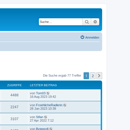
Suche
Erweiterte Suche
Anmelden
1
2
Nächste
Die Suche ergab 77 Treffer
ZUGRIFFE
LETZTER BEITRAG
von
Tom03
4488
16 Aug 2023 19:42
von
FroehlicheRadlerin
2247
28 Jan 2023 10:38
von
Stfan
3107
27 Apr 2022 7:12
von
Byteprofi