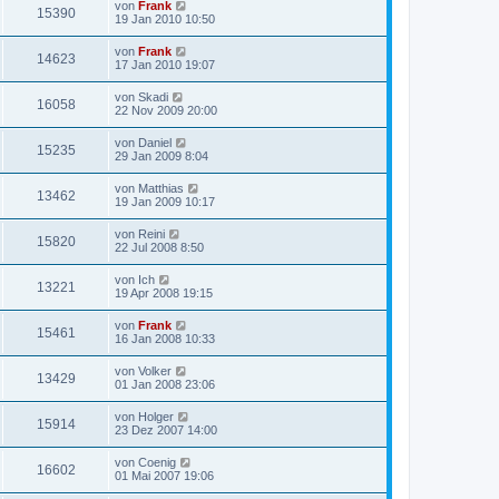
von
Frank
15390
19 Jan 2010 10:50
von
Frank
14623
17 Jan 2010 19:07
von
Skadi
16058
22 Nov 2009 20:00
von
Daniel
15235
29 Jan 2009 8:04
von
Matthias
13462
19 Jan 2009 10:17
von
Reini
15820
22 Jul 2008 8:50
von
Ich
13221
19 Apr 2008 19:15
von
Frank
15461
16 Jan 2008 10:33
von
Volker
13429
01 Jan 2008 23:06
von
Holger
15914
23 Dez 2007 14:00
von
Coenig
16602
01 Mai 2007 19:06