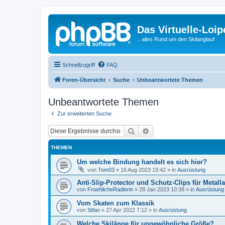
Das Virtuelle-Loi
.. alles Rund um den Skilanglauf
Schnellzugriff
FAQ
Foren-Übersicht
Suche
Unbeantwortete Themen
Unbeantwortete Themen
Zur erweiterten Suche
Suche
Erweiterte Suche
THEMEN
Um welche Bindung handelt es sich hier?
von
Tom03
»
16 Aug 2023 19:42
» in
Ausrüstung
Anti-Slip-Protector und Schutz-Clips für Metal
von
FroehlicheRadlerin
»
28 Jan 2023 10:38
» in
Ausrüstung
Vom Skaten zum Klassik
von
Stfan
»
27 Apr 2022 7:12
» in
Ausrüstung
Welche Skilänge für ungewöhnliche Größe?