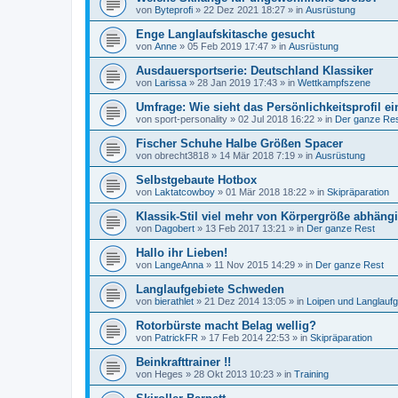
von
Byteprofi
»
22 Dez 2021 18:27
» in
Ausrüstung
Enge Langlaufskitasche gesucht
von
Anne
»
05 Feb 2019 17:47
» in
Ausrüstung
Ausdauersportserie: Deutschland Klassiker
von
Larissa
»
28 Jan 2019 17:43
» in
Wettkampfszene
Umfrage: Wie sieht das Persönlichkeitsprofil e
von
sport-personality
»
02 Jul 2018 16:22
» in
Der ganze Re
Fischer Schuhe Halbe Größen Spacer
von
obrecht3818
»
14 Mär 2018 7:19
» in
Ausrüstung
Selbstgebaute Hotbox
von
Laktatcowboy
»
01 Mär 2018 18:22
» in
Skipräparation
Klassik-Stil viel mehr von Körpergröße abhängi
von
Dagobert
»
13 Feb 2017 13:21
» in
Der ganze Rest
Hallo ihr Lieben!
von
LangeAnna
»
11 Nov 2015 14:29
» in
Der ganze Rest
Langlaufgebiete Schweden
von
bierathlet
»
21 Dez 2014 13:05
» in
Loipen und Langlaufg
Rotorbürste macht Belag wellig?
von
PatrickFR
»
17 Feb 2014 22:53
» in
Skipräparation
Beinkrafttrainer !!
von
Heges
»
28 Okt 2013 10:23
» in
Training