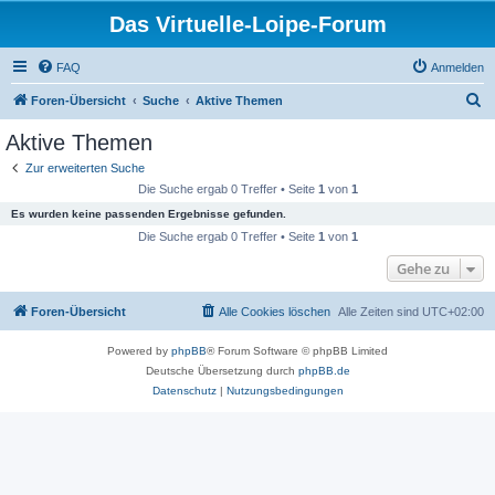
Das Virtuelle-Loipe-Forum
FAQ
Anmelden
S
Foren-Übersicht
Suche
Aktive Themen
u
Aktive Themen
c
Zur erweiterten Suche
h
Die Suche ergab 0 Treffer • Seite
1
von
1
e
Es wurden keine passenden Ergebnisse gefunden.
Die Suche ergab 0 Treffer • Seite
1
von
1
Gehe zu
Foren-Übersicht
Alle Cookies löschen
Alle Zeiten sind
UTC+02:00
Powered by
phpBB
® Forum Software © phpBB Limited
Deutsche Übersetzung durch
phpBB.de
Datenschutz
|
Nutzungsbedingungen