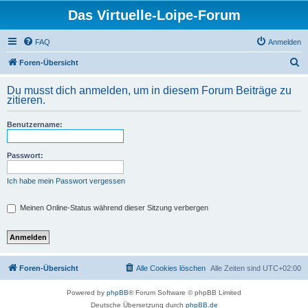
Das Virtuelle-Loipe-Forum
FAQ
Anmelden
S
Foren-Übersicht
u
Du musst dich anmelden, um in diesem Forum Beiträge zu
c
zitieren.
h
Benutzername:
e
Passwort:
Ich habe mein Passwort vergessen
Meinen Online-Status während dieser Sitzung verbergen
Foren-Übersicht
Alle Cookies löschen
Alle Zeiten sind
UTC+02:00
Powered by
phpBB
® Forum Software © phpBB Limited
Deutsche Übersetzung durch
phpBB.de