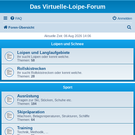
Das Virtuelle-Loipe-Forum
FAQ
Anmelden
S
Foren-Übersicht
u
Aktuelle Zeit: 06 Aug 2026 14:06
c
Loipen und Schnee
h
Loipen und Langlaufgebiete
e
Ihr sucht Loipen oder kennt welche.
Themen:
58
Rollskistrecken
Ihr sucht Rollskistrecken oder kennt welche.
Themen:
28
Sport
Ausrüstung
Fragen zur Ski, Stöcken, Schuhe etc.
Themen:
184
Skipräparation
Wachsen, Belagsreperaturen, Strukturen, Schliffe
Themen:
64
Training
Technik, Methodik, ...