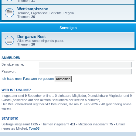
Themen:
31
Wettkampfszene
Termine, Ergebnisse, Berichte, Regeln
Themen:
26
Sonstiges
Der ganze Rest
Alles was sonst nirgends passt.
Themen:
20
ANMELDEN
Benutzername:
Passwort:
Ich habe mein Passwort vergessen
WER IST ONLINE?
Insgesamt sind
9
Besucher online :: 0 sichtbare Mitglieder, 0 unsichtbare Mitglieder und 9
Gäste (basierend auf den aktiven Besuchern der letzten 5 Minuten)
Der Besucherrekord liegt bei
647
Besuchern, die am 11 Feb 2026 7:48 gleichzeitig online
waren.
STATISTIK
Beiträge insgesamt
1725
• Themen insgesamt
411
• Mitglieder insgesamt
75
• Unser
neuestes Mitglied:
Tom03