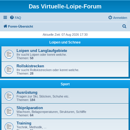
Das Virtuelle-Loipe-Forum
FAQ
Anmelden
S
Foren-Übersicht
u
Aktuelle Zeit: 07 Aug 2026 17:30
c
Loipen und Schnee
h
Loipen und Langlaufgebiete
e
Ihr sucht Loipen oder kennt welche.
Themen:
58
Rollskistrecken
Ihr sucht Rollskistrecken oder kennt welche.
Themen:
28
Sport
Ausrüstung
Fragen zur Ski, Stöcken, Schuhe etc.
Themen:
184
Skipräparation
Wachsen, Belagsreperaturen, Strukturen, Schliffe
Themen:
64
Training
Technik, Methodik, ...