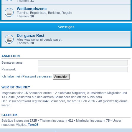
Themen:
31
Wettkampfszene
Termine, Ergebnisse, Berichte, Regeln
Themen:
26
Sonstiges
Der ganze Rest
Alles was sonst nirgends passt.
Themen:
20
ANMELDEN
Benutzername:
Passwort:
Ich habe mein Passwort vergessen
WER IST ONLINE?
Insgesamt sind
15
Besucher online :: 2 sichtbare Mitglieder, 0 unsichtbare Mitglieder und
13 Gäste (basierend auf den aktiven Besuchern der letzten 5 Minuten)
Der Besucherrekord liegt bei
647
Besuchern, die am 11 Feb 2026 7:48 gleichzeitig online
waren.
STATISTIK
Beiträge insgesamt
1725
• Themen insgesamt
411
• Mitglieder insgesamt
75
• Unser
neuestes Mitglied:
Tom03