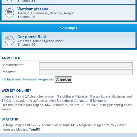
Themen:
31
Wettkampfszene
Termine, Ergebnisse, Berichte, Regeln
Themen:
26
Sonstiges
Der ganze Rest
Alles was sonst nirgends passt.
Themen:
20
ANMELDEN
Benutzername:
Passwort:
Ich habe mein Passwort vergessen
WER IST ONLINE?
Insgesamt sind
17
Besucher online :: 3 sichtbare Mitglieder, 0 unsichtbare Mitglieder und
14 Gäste (basierend auf den aktiven Besuchern der letzten 5 Minuten)
Der Besucherrekord liegt bei
647
Besuchern, die am 11 Feb 2026 7:48 gleichzeitig online
waren.
STATISTIK
Beiträge insgesamt
1725
• Themen insgesamt
411
• Mitglieder insgesamt
75
• Unser
neuestes Mitglied:
Tom03