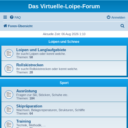
Das Virtuelle-Loipe-Forum
FAQ
Anmelden
S
Foren-Übersicht
u
Aktuelle Zeit: 06 Aug 2026 1:10
c
Loipen und Schnee
h
Loipen und Langlaufgebiete
e
Ihr sucht Loipen oder kennt welche.
Themen:
58
Rollskistrecken
Ihr sucht Rollskistrecken oder kennt welche.
Themen:
28
Sport
Ausrüstung
Fragen zur Ski, Stöcken, Schuhe etc.
Themen:
184
Skipräparation
Wachsen, Belagsreperaturen, Strukturen, Schliffe
Themen:
64
Training
Technik, Methodik, ...