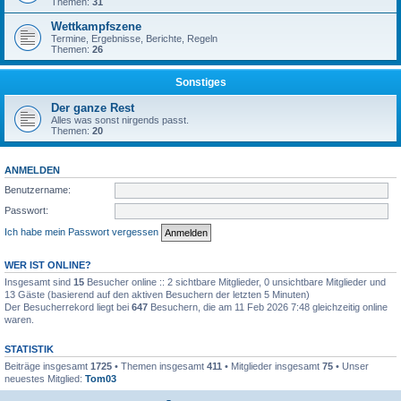
Themen:
31
Wettkampfszene
Termine, Ergebnisse, Berichte, Regeln
Themen:
26
Sonstiges
Der ganze Rest
Alles was sonst nirgends passt.
Themen:
20
ANMELDEN
Benutzername:
Passwort:
Ich habe mein Passwort vergessen
WER IST ONLINE?
Insgesamt sind
15
Besucher online :: 2 sichtbare Mitglieder, 0 unsichtbare Mitglieder und
13 Gäste (basierend auf den aktiven Besuchern der letzten 5 Minuten)
Der Besucherrekord liegt bei
647
Besuchern, die am 11 Feb 2026 7:48 gleichzeitig online
waren.
STATISTIK
Beiträge insgesamt
1725
• Themen insgesamt
411
• Mitglieder insgesamt
75
• Unser
neuestes Mitglied:
Tom03