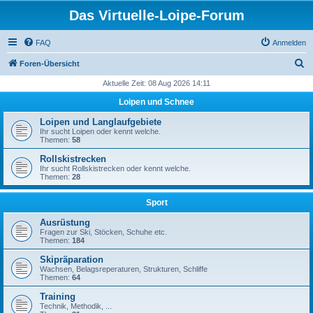
Das Virtuelle-Loipe-Forum
FAQ
Anmelden
S
Foren-Übersicht
u
Aktuelle Zeit: 08 Aug 2026 14:11
c
Loipen und Schnee
h
Loipen und Langlaufgebiete
e
Ihr sucht Loipen oder kennt welche.
Themen:
58
Rollskistrecken
Ihr sucht Rollskistrecken oder kennt welche.
Themen:
28
Sport
Ausrüstung
Fragen zur Ski, Stöcken, Schuhe etc.
Themen:
184
Skipräparation
Wachsen, Belagsreperaturen, Strukturen, Schliffe
Themen:
64
Training
Technik, Methodik, ...