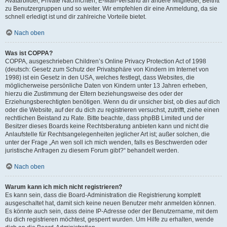
Avatarbilder, Private Nachrichten, E-Mail-Versand an andere Mitglieder, Beitritt
zu Benutzergruppen und so weiter. Wir empfehlen dir eine Anmeldung, da sie
schnell erledigt ist und dir zahlreiche Vorteile bietet.
Nach oben
Was ist COPPA?
COPPA, ausgeschrieben Children’s Online Privacy Protection Act of 1998
(deutsch: Gesetz zum Schutz der Privatsphäre von Kindern im Internet von
1998) ist ein Gesetz in den USA, welches festlegt, dass Websites, die
möglicherweise persönliche Daten von Kindern unter 13 Jahren erheben,
hierzu die Zustimmung der Eltern beziehungsweise des oder der
Erziehungsberechtigten benötigen. Wenn du dir unsicher bist, ob dies auf dich
oder die Website, auf der du dich zu registrieren versuchst, zutrifft, ziehe einen
rechtlichen Beistand zu Rate. Bitte beachte, dass phpBB Limited und der
Besitzer dieses Boards keine Rechtsberatung anbieten kann und nicht die
Anlaufstelle für Rechtsangelegenheiten jeglicher Art ist; außer solchen, die
unter der Frage „An wen soll ich mich wenden, falls es Beschwerden oder
juristische Anfragen zu diesem Forum gibt?“ behandelt werden.
Nach oben
Warum kann ich mich nicht registrieren?
Es kann sein, dass die Board-Administration die Registrierung komplett
ausgeschaltet hat, damit sich keine neuen Benutzer mehr anmelden können.
Es könnte auch sein, dass deine IP-Adresse oder der Benutzername, mit dem
du dich registrieren möchtest, gesperrt wurden. Um Hilfe zu erhalten, wende