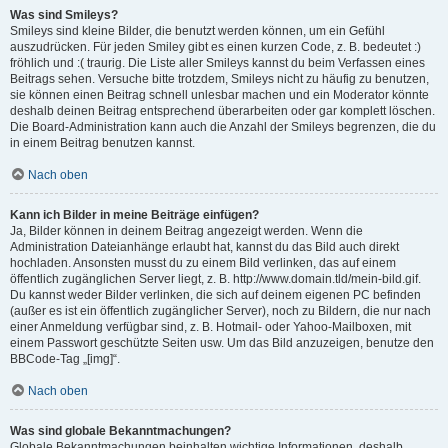
Was sind Smileys?
Smileys sind kleine Bilder, die benutzt werden können, um ein Gefühl
auszudrücken. Für jeden Smiley gibt es einen kurzen Code, z. B. bedeutet :)
fröhlich und :( traurig. Die Liste aller Smileys kannst du beim Verfassen eines
Beitrags sehen. Versuche bitte trotzdem, Smileys nicht zu häufig zu benutzen,
sie können einen Beitrag schnell unlesbar machen und ein Moderator könnte
deshalb deinen Beitrag entsprechend überarbeiten oder gar komplett löschen.
Die Board-Administration kann auch die Anzahl der Smileys begrenzen, die du
in einem Beitrag benutzen kannst.
Nach oben
Kann ich Bilder in meine Beiträge einfügen?
Ja, Bilder können in deinem Beitrag angezeigt werden. Wenn die
Administration Dateianhänge erlaubt hat, kannst du das Bild auch direkt
hochladen. Ansonsten musst du zu einem Bild verlinken, das auf einem
öffentlich zugänglichen Server liegt, z. B. http://www.domain.tld/mein-bild.gif.
Du kannst weder Bilder verlinken, die sich auf deinem eigenen PC befinden
(außer es ist ein öffentlich zugänglicher Server), noch zu Bildern, die nur nach
einer Anmeldung verfügbar sind, z. B. Hotmail- oder Yahoo-Mailboxen, mit
einem Passwort geschützte Seiten usw. Um das Bild anzuzeigen, benutze den
BBCode-Tag „[img]“.
Nach oben
Was sind globale Bekanntmachungen?
Globale Bekanntmachungen beinhalten wichtige Informationen, deshalb