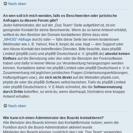
Nach oben
An wen soll ich mich wenden, falls es Beschwerden oder juristische
Anfragen zu diesem Forum gibt?
Jeder Administrator, der auf der „Das Team“-Seite aufgeführt ist, ist ein
geeigneter Kontakt für deine Beschwerde. Wenn du so keine Antwort erhältst,
solltest du den Besitzer der Domain kontaktieren (führe dazu eine
„WHOIS“-Abfrage
durch) oder — falls diese Seite bei einem kostenlosen
Webhoster wie z. B. Yahoo!, free.fr, funpic.de usw. liegt — den Support oder
den Abuse-Kontakt des betreffenden Dienstes. Bitte beachte, dass phpBB
Limited (phpBB.com) und phpBB Deutschland e. V. (phpBB.de)
absolut keinen
Einfluss
auf die Benutzung oder den oder die Benutzer der Forensoftware
haben und dafür in keiner Weise zur Verantwortung herangezogen werden
können. Kontaktiere daher nie phpBB Limited oder phpBB Deutschland e. V. in
Zusammenhang mit jeglichen juristischen Fragen (Unterlassungserklärungen,
Haftungsfragen usw.), die
sich nicht direkt
auf die Websiten phpbb.com,
phpbb.de oder die phpBB-Software selbst beziehen. Falls du phpBB Limited
oder phpBB Deutschland e. V. E-Mails schreibst, die die
Softwarenutzung
durch Dritte
betreffen, so wirst du, wenn überhaupt, höchstens eine knappe
Antwort erhalten.
Nach oben
Wie kann ich einen Administrator des Boards kontaktieren?
Alle Benutzer des Boards können das Kontaktformular nutzen, wenn die
Funktion durch die Board-Administration aktiviert wurde.
Mitglieder des Boards können zusätzlich den Link „Das Team“ verwenden.