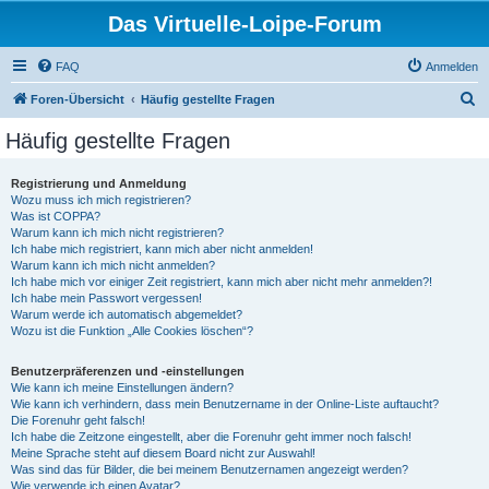
Das Virtuelle-Loipe-Forum
FAQ
Anmelden
S
Foren-Übersicht
Häufig gestellte Fragen
u
Häufig gestellte Fragen
c
h
Registrierung und Anmeldung
Wozu muss ich mich registrieren?
e
Was ist COPPA?
Warum kann ich mich nicht registrieren?
Ich habe mich registriert, kann mich aber nicht anmelden!
Warum kann ich mich nicht anmelden?
Ich habe mich vor einiger Zeit registriert, kann mich aber nicht mehr anmelden?!
Ich habe mein Passwort vergessen!
Warum werde ich automatisch abgemeldet?
Wozu ist die Funktion „Alle Cookies löschen“?
Benutzerpräferenzen und -einstellungen
Wie kann ich meine Einstellungen ändern?
Wie kann ich verhindern, dass mein Benutzername in der Online-Liste auftaucht?
Die Forenuhr geht falsch!
Ich habe die Zeitzone eingestellt, aber die Forenuhr geht immer noch falsch!
Meine Sprache steht auf diesem Board nicht zur Auswahl!
Was sind das für Bilder, die bei meinem Benutzernamen angezeigt werden?
Wie verwende ich einen Avatar?