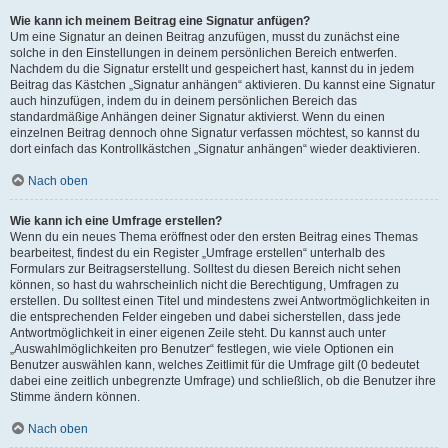
Wie kann ich meinem Beitrag eine Signatur anfügen?
Um eine Signatur an deinen Beitrag anzufügen, musst du zunächst eine
solche in den Einstellungen in deinem persönlichen Bereich entwerfen.
Nachdem du die Signatur erstellt und gespeichert hast, kannst du in jedem
Beitrag das Kästchen „Signatur anhängen“ aktivieren. Du kannst eine Signatur
auch hinzufügen, indem du in deinem persönlichen Bereich das
standardmäßige Anhängen deiner Signatur aktivierst. Wenn du einen
einzelnen Beitrag dennoch ohne Signatur verfassen möchtest, so kannst du
dort einfach das Kontrollkästchen „Signatur anhängen“ wieder deaktivieren.
Nach oben
Wie kann ich eine Umfrage erstellen?
Wenn du ein neues Thema eröffnest oder den ersten Beitrag eines Themas
bearbeitest, findest du ein Register „Umfrage erstellen“ unterhalb des
Formulars zur Beitragserstellung. Solltest du diesen Bereich nicht sehen
können, so hast du wahrscheinlich nicht die Berechtigung, Umfragen zu
erstellen. Du solltest einen Titel und mindestens zwei Antwortmöglichkeiten in
die entsprechenden Felder eingeben und dabei sicherstellen, dass jede
Antwortmöglichkeit in einer eigenen Zeile steht. Du kannst auch unter
„Auswahlmöglichkeiten pro Benutzer“ festlegen, wie viele Optionen ein
Benutzer auswählen kann, welches Zeitlimit für die Umfrage gilt (0 bedeutet
dabei eine zeitlich unbegrenzte Umfrage) und schließlich, ob die Benutzer ihre
Stimme ändern können.
Nach oben