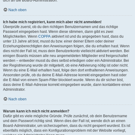
dich an die Board-Administration.
Nach oben
Ich habe mich registriert, kann mich aber nicht anmelden!
Überprüfe zuerst, ob du den richtigen Benutzernamen und das richtige
Passwort eingegeben hast. Wenn diese stimmen, dann gibt es zwei
Möglichkeiten. Wenn
COPPA
aktiviert ist und du angegeben hast, dass du
unter 13 Jahre alt bist, musst du bzw. einer deiner Eltern oder deiner
Erziehungsberechtigten den Anweisungen folgen, die du erhalten hast. Wenn
dies nicht der Fall ist, muss dein Benutzerkonto vielleicht aktiviert werden. Bei
einigen Boards müssen alle neu angemeldeten Mitglieder erst freigeschaltet
werden – entweder musst du dies selbst erledigen oder ein Administrator. Bei
der Registrierung wurde dir mitgeteilt, ob eine Aktivierung nötig ist oder nicht.
Wenn du eine E-Mail erhalten hast, folge den dort enthaltenen Anweisungen.
Ansonsten prüfe, ob du deine E-Mail-Adresse korrekt eingegeben hast oder
die E-Mail von einem Spam-Filter blockiert wurde. Wenn du dir sicher bist,
dass deine E-Mail-Adresse korrekt eingegeben wurde, dann kontaktiere einen
Administrator.
Nach oben
Warum kann ich mich nicht anmelden?
Dafür gibt es viele mögliche Gründe. Prüfe zunächst, ob dein Benutzername
und dein Passwort richtig sind. Wenn dies der Fall ist, wende dich an einen
Board-Administrator, um sicherzugehen, dass du nicht gesperrt wurdest. Es ist
ebenfalls möglich, dass ein Konfigurationsproblem mit der Website vorliegt,