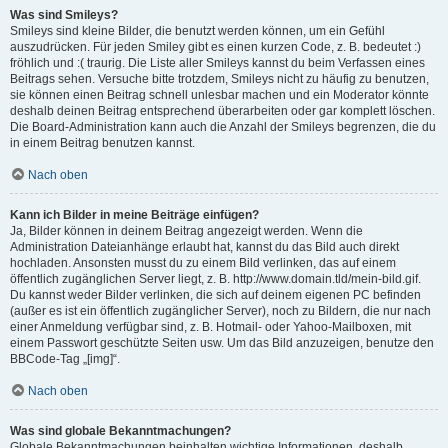
Was sind Smileys?
Smileys sind kleine Bilder, die benutzt werden können, um ein Gefühl
auszudrücken. Für jeden Smiley gibt es einen kurzen Code, z. B. bedeutet :)
fröhlich und :( traurig. Die Liste aller Smileys kannst du beim Verfassen eines
Beitrags sehen. Versuche bitte trotzdem, Smileys nicht zu häufig zu benutzen,
sie können einen Beitrag schnell unlesbar machen und ein Moderator könnte
deshalb deinen Beitrag entsprechend überarbeiten oder gar komplett löschen.
Die Board-Administration kann auch die Anzahl der Smileys begrenzen, die du
in einem Beitrag benutzen kannst.
Nach oben
Kann ich Bilder in meine Beiträge einfügen?
Ja, Bilder können in deinem Beitrag angezeigt werden. Wenn die
Administration Dateianhänge erlaubt hat, kannst du das Bild auch direkt
hochladen. Ansonsten musst du zu einem Bild verlinken, das auf einem
öffentlich zugänglichen Server liegt, z. B. http://www.domain.tld/mein-bild.gif.
Du kannst weder Bilder verlinken, die sich auf deinem eigenen PC befinden
(außer es ist ein öffentlich zugänglicher Server), noch zu Bildern, die nur nach
einer Anmeldung verfügbar sind, z. B. Hotmail- oder Yahoo-Mailboxen, mit
einem Passwort geschützte Seiten usw. Um das Bild anzuzeigen, benutze den
BBCode-Tag „[img]“.
Nach oben
Was sind globale Bekanntmachungen?
Globale Bekanntmachungen beinhalten wichtige Informationen, deshalb