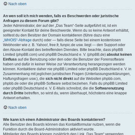
Nach oben
An wen soll ich mich wenden, falls es Beschwerden oder juristische
Anfragen zu diesem Forum gibt?
Jeder Administrator, der auf der „Das Team“-Seite aufgeführt ist, ist ein
geeigneter Kontakt für deine Beschwerde. Wenn du so keine Antwort erhältst,
solltest du den Besitzer der Domain kontaktieren (führe dazu eine
„WHOIS“-Abfrage
durch) oder — falls diese Seite bei einem kostenlosen
Webhoster wie z. B. Yahoo!, free.fr, funpic.de usw. liegt — den Support oder
den Abuse-Kontakt des betreffenden Dienstes. Bitte beachte, dass phpBB
Limited (phpBB.com) und phpBB Deutschland e. V. (phpBB.de)
absolut keinen
Einfluss
auf die Benutzung oder den oder die Benutzer der Forensoftware
haben und dafür in keiner Weise zur Verantwortung herangezogen werden
können. Kontaktiere daher nie phpBB Limited oder phpBB Deutschland e. V. in
Zusammenhang mit jeglichen juristischen Fragen (Unterlassungserklärungen,
Haftungsfragen usw.), die
sich nicht direkt
auf die Websiten phpbb.com,
phpbb.de oder die phpBB-Software selbst beziehen. Falls du phpBB Limited
oder phpBB Deutschland e. V. E-Mails schreibst, die die
Softwarenutzung
durch Dritte
betreffen, so wirst du, wenn überhaupt, höchstens eine knappe
Antwort erhalten.
Nach oben
Wie kann ich einen Administrator des Boards kontaktieren?
Alle Benutzer des Boards können das Kontaktformular nutzen, wenn die
Funktion durch die Board-Administration aktiviert wurde.
Mitglieder des Boards können zusätzlich den Link „Das Team“ verwenden.