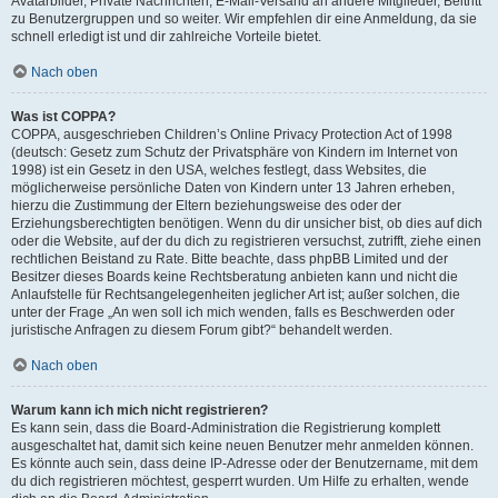
Avatarbilder, Private Nachrichten, E-Mail-Versand an andere Mitglieder, Beitritt
zu Benutzergruppen und so weiter. Wir empfehlen dir eine Anmeldung, da sie
schnell erledigt ist und dir zahlreiche Vorteile bietet.
Nach oben
Was ist COPPA?
COPPA, ausgeschrieben Children’s Online Privacy Protection Act of 1998
(deutsch: Gesetz zum Schutz der Privatsphäre von Kindern im Internet von
1998) ist ein Gesetz in den USA, welches festlegt, dass Websites, die
möglicherweise persönliche Daten von Kindern unter 13 Jahren erheben,
hierzu die Zustimmung der Eltern beziehungsweise des oder der
Erziehungsberechtigten benötigen. Wenn du dir unsicher bist, ob dies auf dich
oder die Website, auf der du dich zu registrieren versuchst, zutrifft, ziehe einen
rechtlichen Beistand zu Rate. Bitte beachte, dass phpBB Limited und der
Besitzer dieses Boards keine Rechtsberatung anbieten kann und nicht die
Anlaufstelle für Rechtsangelegenheiten jeglicher Art ist; außer solchen, die
unter der Frage „An wen soll ich mich wenden, falls es Beschwerden oder
juristische Anfragen zu diesem Forum gibt?“ behandelt werden.
Nach oben
Warum kann ich mich nicht registrieren?
Es kann sein, dass die Board-Administration die Registrierung komplett
ausgeschaltet hat, damit sich keine neuen Benutzer mehr anmelden können.
Es könnte auch sein, dass deine IP-Adresse oder der Benutzername, mit dem
du dich registrieren möchtest, gesperrt wurden. Um Hilfe zu erhalten, wende