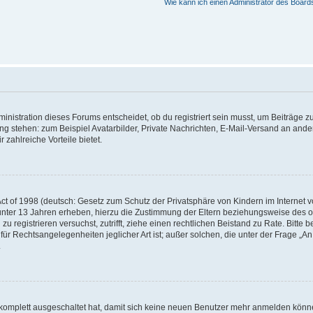
Wie kann ich einen Administrator des Board
istration dieses Forums entscheidet, ob du registriert sein musst, um Beiträge zu s
ung stehen: zum Beispiel Avatarbilder, Private Nachrichten, E-Mail-Versand an ander
 zahlreiche Vorteile bietet.
t of 1998 (deutsch: Gesetz zum Schutz der Privatsphäre von Kindern im Internet vo
unter 13 Jahren erheben, hierzu die Zustimmung der Eltern beziehungsweise des o
h zu registrieren versuchst, zutrifft, ziehe einen rechtlichen Beistand zu Rate. Bit
für Rechtsangelegenheiten jeglicher Art ist; außer solchen, die unter der Frage „
.
g komplett ausgeschaltet hat, damit sich keine neuen Benutzer mehr anmelden könn