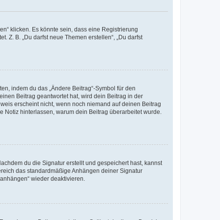
n“ klicken. Es könnte sein, dass eine Registrierung
t. Z. B. „Du darfst neue Themen erstellen“, „Du darfst
iten, indem du das „Ändere Beitrag“-Symbol für den
inen Beitrag geantwortet hat, wird dein Beitrag in der
nweis erscheint nicht, wenn noch niemand auf deinen Beitrag
ne Notiz hinterlassen, warum dein Beitrag überarbeitet wurde.
chdem du die Signatur erstellt und gespeichert hast, kannst
Bereich das standardmäßige Anhängen deiner Signatur
r anhängen“ wieder deaktivieren.