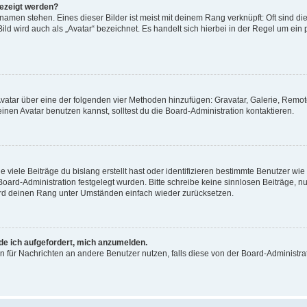
gezeigt werden?
amen stehen. Eines dieser Bilder ist meist mit deinem Rang verknüpft: Oft sind di
ld wird auch als „Avatar“ bezeichnet. Es handelt sich hierbei in der Regel um ein
 Avatar über eine der folgenden vier Methoden hinzufügen: Gravatar, Galerie, Rem
en Avatar benutzen kannst, solltest du die Board-Administration kontaktieren.
viele Beiträge du bislang erstellt hast oder identifizieren bestimmte Benutzer w
 Board-Administration festgelegt wurden. Bitte schreibe keine sinnlosen Beiträge
wird deinen Rang unter Umständen einfach wieder zurücksetzen.
rde ich aufgefordert, mich anzumelden.
ion für Nachrichten an andere Benutzer nutzen, falls diese von der Board-Administ