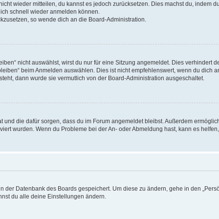
 nicht wieder mitteilen, du kannst es jedoch zurücksetzen. Dies machst du, indem 
 dich schnell wieder anmelden können.
ückzusetzen, so wende dich an die Board-Administration.
en“ nicht auswählst, wirst du nur für eine Sitzung angemeldet. Dies verhindert 
leiben“ beim Anmelden auswählen. Dies ist nicht empfehlenswert, wenn du dich an
 steht, dann wurde sie vermutlich von der Board-Administration ausgeschaltet.
 hat und die dafür sorgen, dass du im Forum angemeldet bleibst. Außerdem ermögli
tiviert wurden. Wenn du Probleme bei der An- oder Abmeldung hast, kann es helfen
n in der Datenbank des Boards gespeichert. Um diese zu ändern, gehe in den „Persö
nst du alle deine Einstellungen ändern.