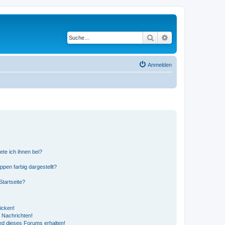
Suche
Erweiterte Suche
Anmelden
ete ich ihnen bei?
en farbig dargestellt?
tartseite?
icken!
 Nachrichten!
ed dieses Forums erhalten!