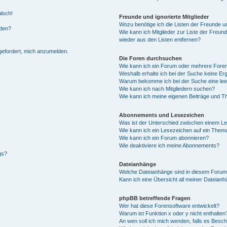
alsch!
Freunde und ignorierte Mitglieder
Wozu benötige ich die Listen der Freunde un
rden?
Wie kann ich Mitglieder zur Liste der Freund
wieder aus den Listen entfernen?
fgefordert, mich anzumelden.
Die Foren durchsuchen
Wie kann ich ein Forum oder mehrere For
Weshalb erhalte ich bei der Suche keine Er
Warum bekomme ich bei der Suche eine lee
Wie kann ich nach Mitgliedern suchen?
Wie kann ich meine eigenen Beiträge und T
Abonnements und Lesezeichen
Was ist der Unterschied zwischen einem L
Wie kann ich ein Lesezeichen auf ein Them
Wie kann ich ein Forum abonnieren?
Wie deaktiviere ich meine Abonnements?
gs?
Dateianhänge
Welche Dateianhänge sind in diesem Forum
Kann ich eine Übersicht all meiner Dateian
phpBB betreffende Fragen
Wer hat diese Forensoftware entwickelt?
Warum ist Funktion x oder y nicht enthalten
An wen soll ich mich wenden, falls es Besc