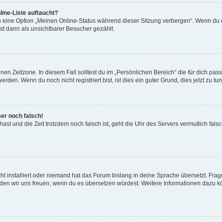
ine-Liste auftaucht?
n eine Option „Meinen Online-Status während dieser Sitzung verbergen“. Wenn du d
st dann als unsichtbarer Besucher gezählt.
en Zeitzone. In diesem Fall solltest du im „Persönlichen Bereich“ die für dich passe
den. Wenn du noch nicht registriert bist, ist dies ein guter Grund, dies jetzt zu tun
mer noch falsch!
t hast und die Zeit trotzdem noch falsch ist, geht die Uhr des Servers vermutlich fal
t installiert oder niemand hat das Forum bislang in deine Sprache übersetzt. Frag
, würden wir uns freuen, wenn du es übersetzen würdest. Weitere Informationen dazu