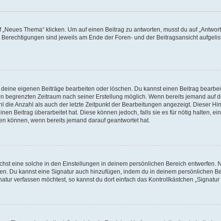
„Neues Thema“ klicken. Um auf einen Beitrag zu antworten, musst du auf „Antworte
e Berechtigungen sind jeweils am Ende der Foren- und der Beitragsansicht aufgeliste
r deine eigenen Beiträge bearbeiten oder löschen. Du kannst einen Beitrag bearbe
inen begrenzten Zeitraum nach seiner Erstellung möglich. Wenn bereits jemand auf de
 die Anzahl als auch der letzte Zeitpunkt der Bearbeitungen angezeigt. Dieser Hi
en Beitrag überarbeitet hat. Diese können jedoch, falls sie es für nötig halten, ei
hen können, wenn bereits jemand darauf geantwortet hat.
st eine solche in den Einstellungen in deinem persönlichen Bereich entwerfen. Na
eren. Du kannst eine Signatur auch hinzufügen, indem du in deinem persönlichen 
atur verfassen möchtest, so kannst du dort einfach das Kontrollkästchen „Signatu