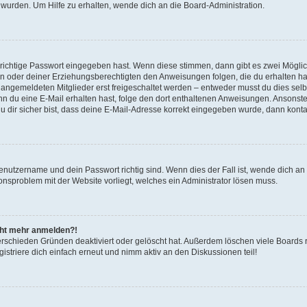
 wurden. Um Hilfe zu erhalten, wende dich an die Board-Administration.
 richtige Passwort eingegeben hast. Wenn diese stimmen, dann gibt es zwei Mögl
tern oder deiner Erziehungsberechtigten den Anweisungen folgen, die du erhalten ha
u angemeldeten Mitglieder erst freigeschaltet werden – entweder musst du dies selbs
. Wenn du eine E-Mail erhalten hast, folge den dort enthaltenen Anweisungen. Ansons
 dir sicher bist, dass deine E-Mail-Adresse korrekt eingegeben wurde, dann kontak
Benutzername und dein Passwort richtig sind. Wenn dies der Fall ist, wende dich a
ionsproblem mit der Website vorliegt, welches ein Administrator lösen muss.
icht mehr anmelden?!
erschieden Gründen deaktiviert oder gelöscht hat. Außerdem löschen viele Boards r
triere dich einfach erneut und nimm aktiv an den Diskussionen teil!