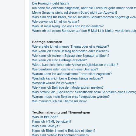
Die Forenuhr geht falsch!
Ich habe die Zeitzone eingestellt, aber die Forenuhr geht immer noch f
Meine Sprache steht auf diesem Board nicht zur Auswahl!
Was sind das für Bilder, die bei meinem Benutzernamen angezeigt we
Wie verwende ich einen Avatar?
Was ist mein Rang und wie kann ich ihn ändern?
Wenn ich bei einem Benutzer auf den E-Mail-Link klicke, werde ich au
Beiträge schreiben
Wie erstelle ich ein neues Thema oder eine Antwort?
Wie kann ich einen Beitrag bearbeiten oder löschen?
Wie kann ich meinem Beitrag eine Signatur anfügen?
Wie kann ich eine Umfrage erstellen?
Wieso kann ich nicht mehr Antwortmöglichkeiten erstellen?
Wie bearbeite oder lösche ich eine Umfrage?
Warum kann ich auf bestimmte Foren nicht zugreifen?
Weshalb kann ich keine Dateianhänge anfügen?
Weshalb wurde ich verwarnt?
Wie kann ich Beiträge den Moderatoren melden?
Was bewirkt die „Speichern“-Schaltfläche beim Schreiben eines Beitra
Warum muss mein Beitrag erst freigegeben werden?
Wie markiere ich ein Thema als neu?
Textformatierung und Thementypen
Was ist BBCode?
Kann ich HTML benutzen?
Was sind Smileys?
Kann ich Bilder in meine Beiträge einfügen?
Was sind globale Bekanntmachungen?