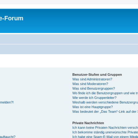
pe-Forum
Benutzer-Stufen und Gruppen
Was sind Administratoren?
Was sind Moderatoren?
Was sind Benutzergruppen?
Wo finde ich die Benutzergruppen und wie tr
Wie werde ich Gruppenleiter?
anmelden?!
Weshalb werden verschiedene Benutzergrupp
Was ist eine Hauptgruppe?
Was bedeutet der „Das Team“-Link auf der S
Private Nachrichten
Ich kann keine Privaten Nachrichten versch
Ich bekomme ständig unerwünschte Private
auftaucht?
Ich habe eine Spam-E-Mail von einem Mitgli